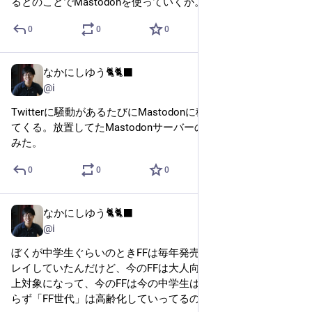
るとのことでMastodonを使っていくか。
0
0
0
なかにしゆう🐈🐈‍⬛
Jul 2, 2023
@i
Twitterに騒動があるたびにMastodonに移行したい気持ちが出
てくる。放置してたMastodonサーバーのバージョンを上げて
みた。
0
0
0
なかにしゆう🐈🐈‍⬛
Jul 2, 2023
@i
ぼくが中学生ぐらいのときFFは毎年発売されていて周りもプ
レイしていたんだけど、今のFFは大人向け表現もあり17歳以
上対象になって、今のFFは今の中学生はターゲットとしてお
らず「FF世代」は高齢化していってるのだろうか。