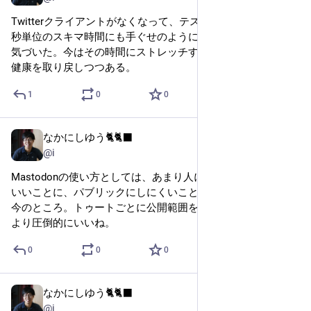
Twitterクライアントがなくなって、テスト動かしてる間とか
秒単位のスキマ時間にも手ぐせのようにTwitter見てたことに
気づいた。今はその時間にストレッチすることにしていて、
健康を取り戻しつつある。
1
0
0
なかにしゆう🐈🐈‍⬛
Jan 26, 2023
@i
Mastodonの使い方としては、あまり人に見られていないのを
いいことに、パブリックにしにくいことを言う感じですかね
今のところ。トゥートごとに公開範囲を決めれてこれTwitter
より圧倒的にいいね。
0
0
0
なかにしゆう🐈🐈‍⬛
Jan 26, 2023
@i