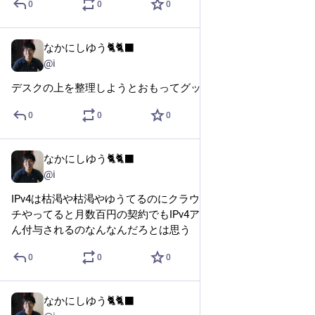
0
0
0
なかにしゆう🐈🐈‍⬛
Feb 6, 2023
@i
デスクの上を整理しようとおもってグッズいっぱい買ったぞ
0
0
0
なかにしゆう🐈🐈‍⬛
Jan 31, 2023
@i
IPv4は枯渇や枯渇やゆうてるのにクラウドサービスでポチポ
チやってると月数百円の契約でもIPv4アドレスがじゃんじゃ
ん付与されるのなんなんだろとは思う
0
0
0
なかにしゆう🐈🐈‍⬛
Jan 30, 2023